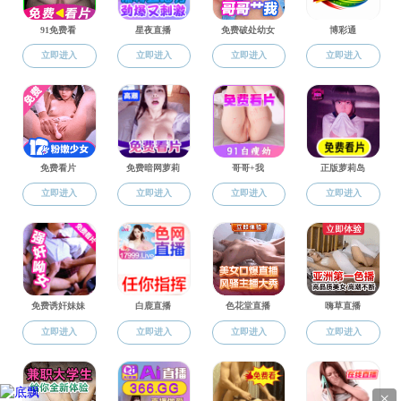
校
为庆祝麻豆社 建校
123
周年，传
豆社 分工会举办“校庆粽情跃动，轻