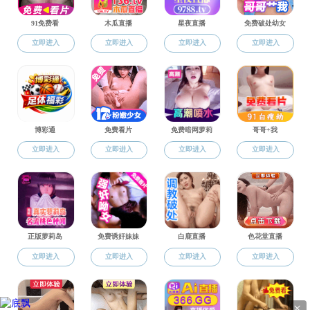
李文岐
准聘助理
邮件:
wenq
办公室地点:
研究领域:
个人简历(P